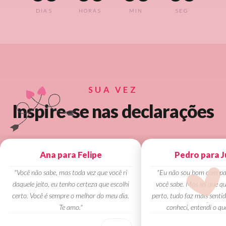
DIAS
HORAS
MIN
SEG
SUA VEZ
Inspire-se nas declarações
Ana para Felipe
Pedro para J
"Você não sabe, mas toda vez que você ri
"Eu não sou bom com pal
daquele jeito, eu tenho certeza que escolhi
você sabe. Mas sei que q
certo. Você é sempre o melhor do meu dia.
perto, tudo faz mais sentid
Te amo."
conheci, entendi o qu