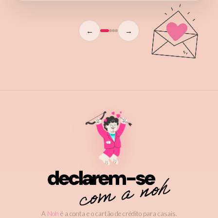
←
→
A
Noh
é a conta e o cartão de crédito para casais.