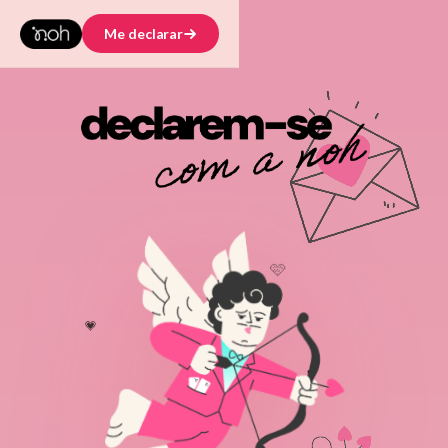
Me declarar
🩷
💗
♥