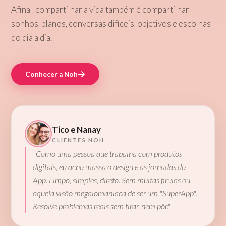
Afinal, compartilhar a vida também é compartilhar
sonhos, planos, conversas difíceis, objetivos e escolhas
do dia a dia.
Conhecer a Noh
Tico e Nanay
Melissa e Digo
Beatriz & Vic
Romy & Felipe
CLIENTES NOH
CLIENTES NOH
CLIENTES NOH
CLIENTES NOH
"Como uma pessoa que trabalha com produtos
digitais, eu acho massa o design e as jornadas do
App. Limpo, simples, direto. Sem muitas firulas ou
aquela visão megalomaníaca de ser um "SuperApp".
Resolve problemas reais sem tirar, nem pôr."